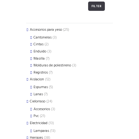
FILTER
25
Accesorios para yeso
25
products
3
Cantoneras
3
products
2
Cintas
2
products
3
Enduido
3
products
7
Masilla
7
products
3
Molduras de polestireno
3
products
7
Registros
7
products
12
Aislacion
12
products
5
Espumas
5
products
7
Lanas
7
products
24
Cielorraso
24
products
3
Accesorios
3
products
21
Pvc
21
products
13
Electricidad
13
products
13
Lamparas
13
products
38
Herrajes
38