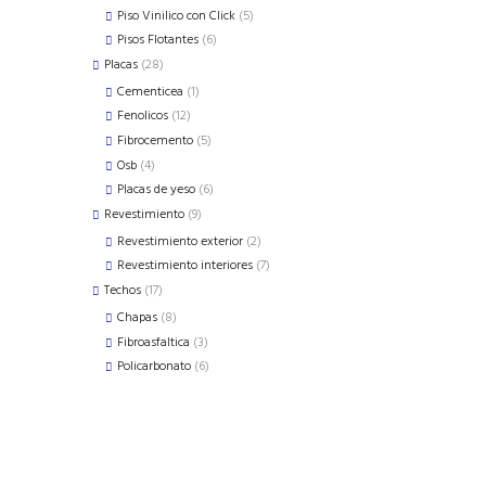
products
5
Piso Vinilico con Click
5
products
6
Pisos Flotantes
6
products
28
Placas
28
products
1
Cementicea
1
product
12
Fenolicos
12
products
5
Fibrocemento
5
products
4
Osb
4
products
6
Placas de yeso
6
products
9
Revestimiento
9
products
2
Revestimiento exterior
2
products
7
Revestimiento interiores
7
products
17
Techos
17
products
8
Chapas
8
products
3
Fibroasfaltica
3
products
6
Policarbonato
6
products