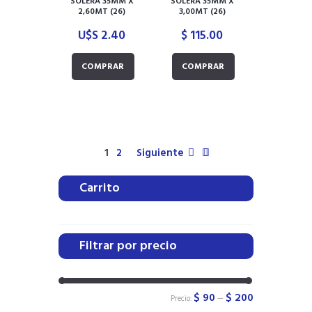
SOLERA 35MM X
SOLERA 35MM X
2,60MT (26)
3,00MT (26)
U$S
2.40
$
115.00
COMPRAR
COMPRAR
1
2
Siguiente
Carrito
Filtrar por precio
$ 90
$ 200
Precio:
—