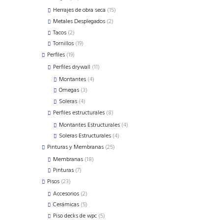
products
15
Herrajes de obra seca
15
products
2
Metales Desplegados
2
products
2
Tacos
2
products
19
Tornillos
19
products
19
Perfiles
19
products
11
Perfiles drywall
11
products
4
Montantes
4
products
3
Omegas
3
products
4
Soleras
4
products
8
Perfiles estructurales
8
products
4
Montantes Estructurales
4
products
4
Soleras Estructurales
4
products
25
Pinturas y Membranas
25
products
18
Membranas
18
products
7
Pinturas
7
products
23
Pisos
23
products
2
Accesorios
2
products
5
Cerámicas
5
products
5
Piso decks de wpc
5