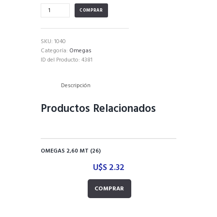
OMEGA
COMPRAR
3
MTS
2.2
SKU:
1040
CM
Categoría:
Omegas
cantidad
ID del Producto:
4381
Descripción
Productos Relacionados
OMEGAS 2,60 MT (26)
U$S
2.32
COMPRAR