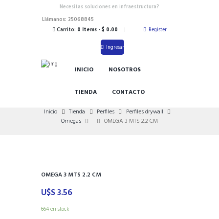
Necesitas soluciones en infraestructura?
Llámanos: 25068845
Carrito:
0 Items
-
$ 0.00
Register
Ingresar
INICIO
NOSOTROS
TIENDA
CONTACTO
Inicio
Tienda
Perfiles
Perfiles drywall
Omegas
OMEGA 3 MTS 2.2 CM
OMEGA 3 MTS 2.2 CM
U$S
3.56
664 en stock