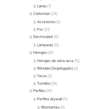
products
7
Lanas
7
products
24
Cielorraso
24
products
3
Accesorios
3
products
21
Pvc
21
products
13
Electricidad
13
products
13
Lamparas
13
products
38
Herrajes
38
products
15
Herrajes de obra seca
15
products
2
Metales Desplegados
2
products
2
Tacos
2
products
19
Tornillos
19
products
19
Perfiles
19
products
11
Perfiles drywall
11
products
4
Montantes
4