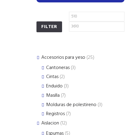
FILTER
25
Accesorios para yeso
25
products
3
Cantoneras
3
products
2
Cintas
2
products
3
Enduido
3
products
7
Masilla
7
products
3
Molduras de polestireno
3
products
7
Registros
7
products
12
Aislacion
12
products
5
Espumas
5