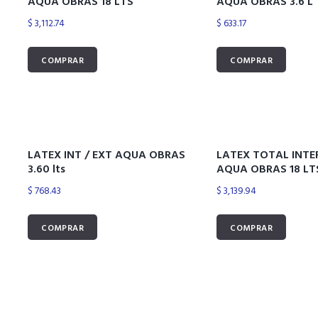
AQUA OBRAS 18 LTS
AQUA OBRAS 3.6 L
$
3,112.74
$
633.17
COMPRAR
COMPRAR
LATEX INT / EXT AQUA OBRAS
LATEX TOTAL INTE
3.60 lts
AQUA OBRAS 18 LT
$
768.43
$
3,139.94
COMPRAR
COMPRAR