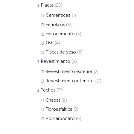
products
28
Placas
28
products
1
Cementicea
1
product
12
Fenolicos
12
products
5
Fibrocemento
5
products
4
Osb
4
products
6
Placas de yeso
6
products
9
Revestimiento
9
products
2
Revestimiento exterior
2
products
7
Revestimiento interiores
7
products
17
Techos
17
products
8
Chapas
8
products
3
Fibroasfaltica
3
products
6
Policarbonato
6
products