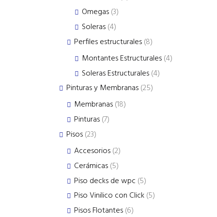
products
3
Omegas
3
products
4
Soleras
4
products
8
Perfiles estructurales
8
products
4
Montantes Estructurales
4
products
4
Soleras Estructurales
4
products
25
Pinturas y Membranas
25
products
18
Membranas
18
products
7
Pinturas
7
products
23
Pisos
23
products
2
Accesorios
2
products
5
Cerámicas
5
products
5
Piso decks de wpc
5
products
5
Piso Vinilico con Click
5
products
6
Pisos Flotantes
6