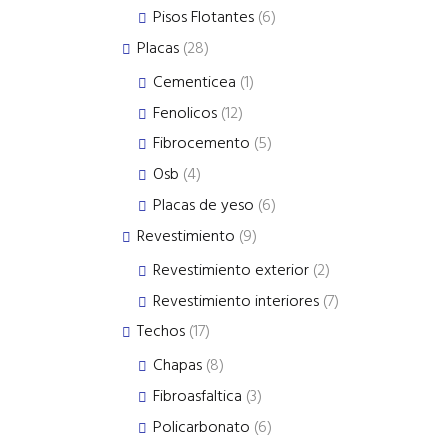
products
6
Pisos Flotantes
6
products
28
Placas
28
products
1
Cementicea
1
product
12
Fenolicos
12
products
5
Fibrocemento
5
products
4
Osb
4
products
6
Placas de yeso
6
products
9
Revestimiento
9
products
2
Revestimiento exterior
2
products
7
Revestimiento interiores
7
products
17
Techos
17
products
8
Chapas
8
products
3
Fibroasfaltica
3
products
6
Policarbonato
6