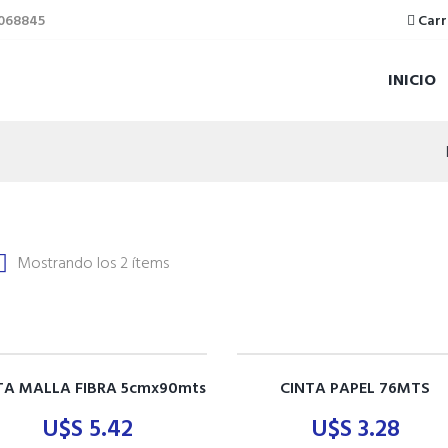
5068845
Carr
INICIO
Mostrando los 2 ítems
TA MALLA FIBRA 5cmx90mts
CINTA PAPEL 76MTS
U$S
5.42
U$S
3.28