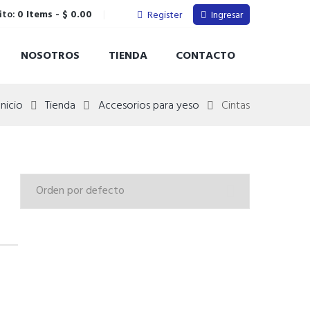
ito:
0 Items
-
$ 0.00
Register
Ingresar
NOSOTROS
TIENDA
CONTACTO
Inicio
Tienda
Accesorios para yeso
Cintas