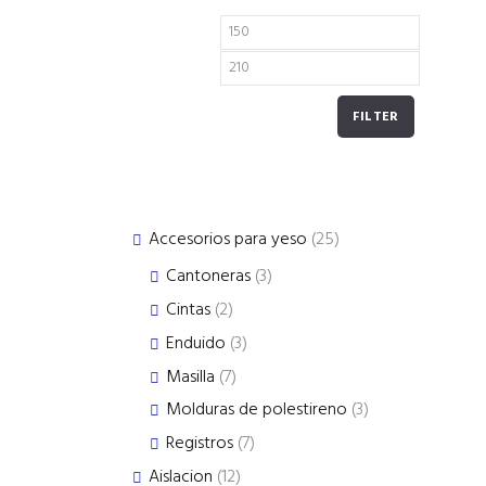
FILTER
25
Accesorios para yeso
25
products
3
Cantoneras
3
products
2
Cintas
2
products
3
Enduido
3
products
7
Masilla
7
products
3
Molduras de polestireno
3
products
7
Registros
7
products
12
Aislacion
12