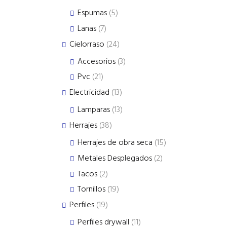
products
5
Espumas
5
products
7
Lanas
7
products
24
Cielorraso
24
products
3
Accesorios
3
products
21
Pvc
21
products
13
Electricidad
13
products
13
Lamparas
13
products
38
Herrajes
38
products
15
Herrajes de obra seca
15
products
2
Metales Desplegados
2
products
2
Tacos
2
products
19
Tornillos
19
products
19
Perfiles
19
products
11
Perfiles drywall
11