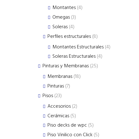
products
4
Montantes
4
products
3
Omegas
3
products
4
Soleras
4
products
8
Perfiles estructurales
8
products
4
Montantes Estructurales
4
products
4
Soleras Estructurales
4
products
25
Pinturas y Membranas
25
products
18
Membranas
18
products
7
Pinturas
7
products
23
Pisos
23
products
2
Accesorios
2
products
5
Cerámicas
5
products
5
Piso decks de wpc
5
products
5
Piso Vinilico con Click
5