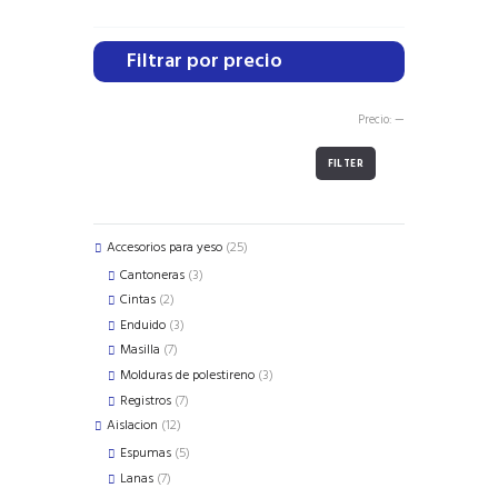
Filtrar por precio
Precio:
—
FILTER
25
Accesorios para yeso
25
products
3
Cantoneras
3
products
2
Cintas
2
products
3
Enduido
3
products
7
Masilla
7
products
3
Molduras de polestireno
3
products
7
Registros
7
products
12
Aislacion
12
products
5
Espumas
5
products
7
Lanas
7