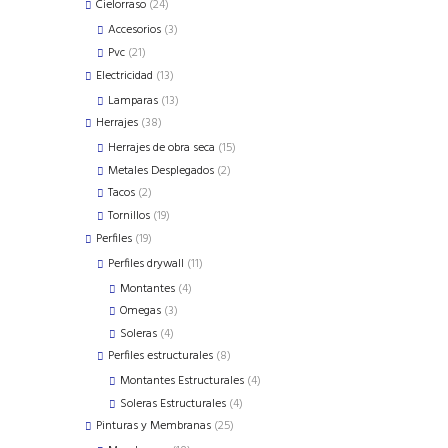
products
24
Cielorraso
24
products
3
Accesorios
3
products
21
Pvc
21
products
13
Electricidad
13
products
13
Lamparas
13
products
38
Herrajes
38
products
15
Herrajes de obra seca
15
products
2
Metales Desplegados
2
products
2
Tacos
2
products
19
Tornillos
19
products
19
Perfiles
19
products
11
Perfiles drywall
11
products
4
Montantes
4
products
3
Omegas
3
products
4
Soleras
4
products
8
Perfiles estructurales
8
products
4
Montantes Estructurales
4
products
4
Soleras Estructurales
4
products
25
Pinturas y Membranas
25
products