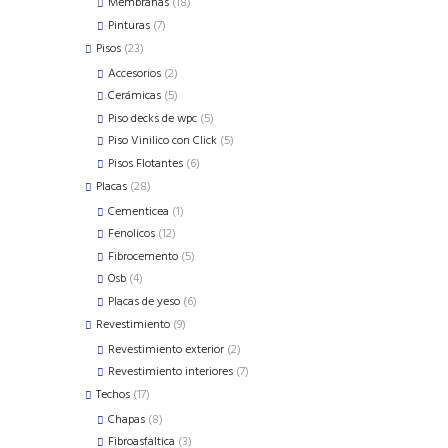
18
Membranas
18
products
7
Pinturas
7
products
23
Pisos
23
products
2
Accesorios
2
products
5
Cerámicas
5
products
5
Piso decks de wpc
5
products
5
Piso Vinilico con Click
5
products
6
Pisos Flotantes
6
products
28
Placas
28
products
1
Cementicea
1
product
12
Fenolicos
12
products
5
Fibrocemento
5
products
4
Osb
4
products
6
Placas de yeso
6
products
9
Revestimiento
9
products
2
Revestimiento exterior
2
products
7
Revestimiento interiores
7
products
17
Techos
17
products
8
Chapas
8
products
3
Fibroasfaltica
3