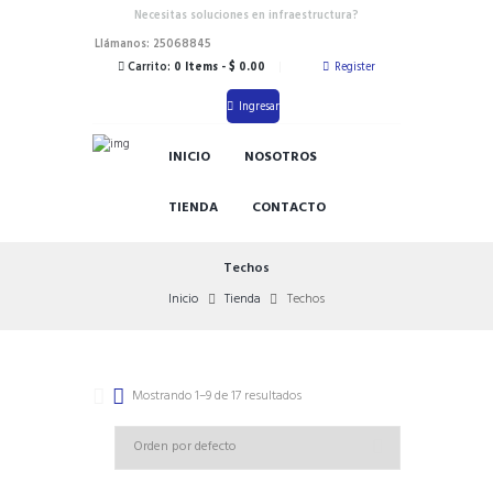
Necesitas soluciones en infraestructura?
Llámanos: 25068845
Carrito:
0 Items
-
$ 0.00
Register
Ingresar
INICIO
NOSOTROS
TIENDA
CONTACTO
Techos
Inicio
Tienda
Techos
Mostrando 1–9 de 17 resultados