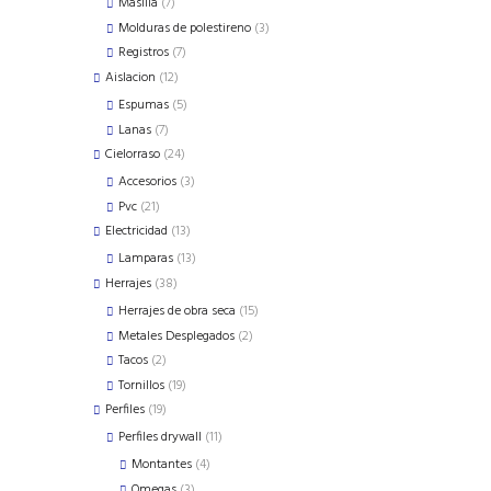
7
Masilla
7
products
3
Molduras de polestireno
3
products
7
Registros
7
products
12
Aislacion
12
products
5
Espumas
5
products
7
Lanas
7
products
24
Cielorraso
24
products
3
Accesorios
3
products
21
Pvc
21
products
13
Electricidad
13
products
13
Lamparas
13
products
38
Herrajes
38
products
15
Herrajes de obra seca
15
products
2
Metales Desplegados
2
products
2
Tacos
2
products
19
Tornillos
19
products
19
Perfiles
19
products
11
Perfiles drywall
11
products
4
Montantes
4
products
3
Omegas
3