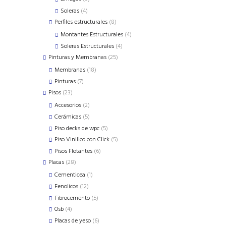
products
4
Soleras
4
products
8
Perfiles estructurales
8
products
4
Montantes Estructurales
4
products
4
Soleras Estructurales
4
products
25
Pinturas y Membranas
25
products
18
Membranas
18
products
7
Pinturas
7
products
23
Pisos
23
products
2
Accesorios
2
products
5
Cerámicas
5
products
5
Piso decks de wpc
5
products
5
Piso Vinilico con Click
5
products
6
Pisos Flotantes
6
products
28
Placas
28
products
1
Cementicea
1
product
12
Fenolicos
12
products
5
Fibrocemento
5
products
4
Osb
4
products
6
Placas de yeso
6