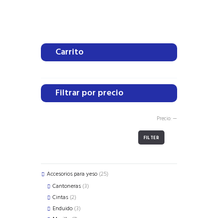
Carrito
Filtrar por precio
Precio:
—
FILTER
25
Accesorios para yeso
25
products
3
Cantoneras
3
products
2
Cintas
2
products
3
Enduido
3
products