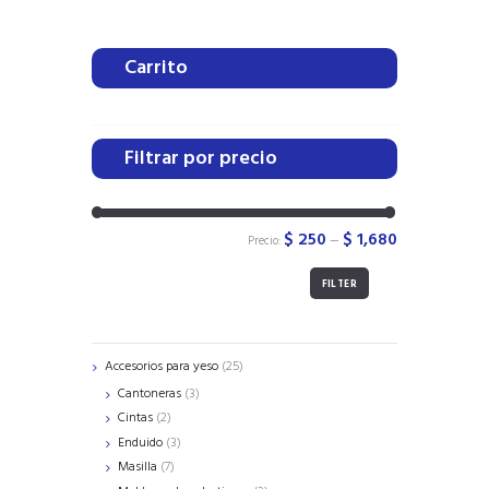
Carrito
Filtrar por precio
$ 250
$ 1,680
Precio:
—
FILTER
25
Accesorios para yeso
25
products
3
Cantoneras
3
products
2
Cintas
2
products
3
Enduido
3
products
7
Masilla
7
products