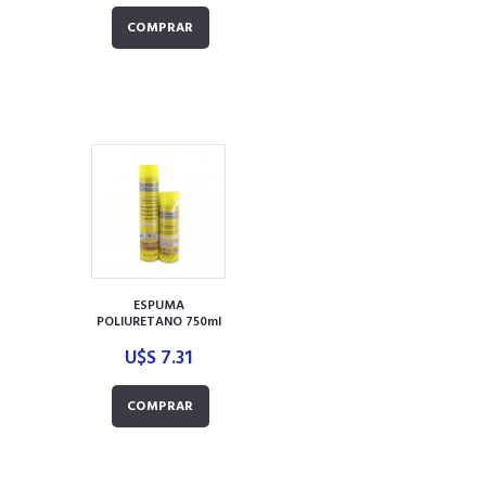
COMPRAR
ESPUMA
POLIURETANO 750ml
ASFALKOTE
U$S
7.31
PENNSYLVANIA
COMPRAR