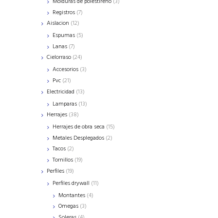
3
Molduras de polestireno
3
products
7
Registros
7
products
12
Aislacion
12
products
5
Espumas
5
products
7
Lanas
7
products
24
Cielorraso
24
products
3
Accesorios
3
products
21
Pvc
21
products
13
Electricidad
13
products
13
Lamparas
13
products
38
Herrajes
38
products
15
Herrajes de obra seca
15
products
2
Metales Desplegados
2
products
2
Tacos
2
products
19
Tornillos
19
products
19
Perfiles
19
products
11
Perfiles drywall
11
products
4
Montantes
4
products
3
Omegas
3
products
4
Soleras
4