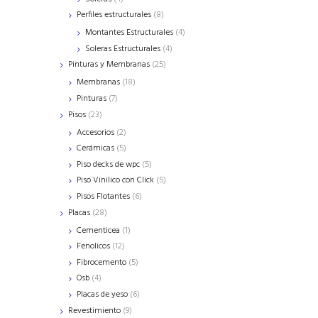
products
8
Perfiles estructurales
8
products
4
Montantes Estructurales
4
products
4
Soleras Estructurales
4
products
25
Pinturas y Membranas
25
products
18
Membranas
18
products
7
Pinturas
7
products
23
Pisos
23
products
2
Accesorios
2
products
5
Cerámicas
5
products
5
Piso decks de wpc
5
products
5
Piso Vinilico con Click
5
products
6
Pisos Flotantes
6
products
28
Placas
28
products
1
Cementicea
1
product
12
Fenolicos
12
products
5
Fibrocemento
5
products
4
Osb
4
products
6
Placas de yeso
6
products
9
Revestimiento
9