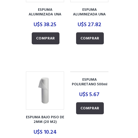
ESPUMA
ESPUMA
ALUMINIZADA UNA
ALUMINIZADA UNA
CARA AISLAMAX
CARA AISLAMAX 5MM
U$S
38.25
U$S
27.82
10MM (20 M2)
(20 M2)
COMPRAR
COMPRAR
ESPUMA
POLIURETANO 500ml
ASFALKOTE
U$S
5.67
PENNSYLVANIA
COMPRAR
ESPUMA BAJO PISO DE
2MM (20 M2)
U$S
10.24