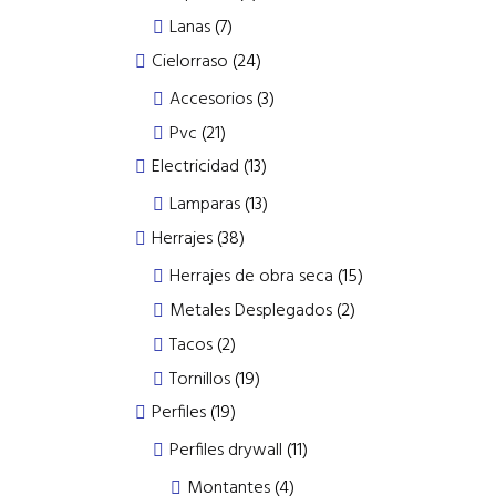
products
7
Lanas
7
products
24
Cielorraso
24
products
3
Accesorios
3
products
21
Pvc
21
products
13
Electricidad
13
products
13
Lamparas
13
products
38
Herrajes
38
products
15
Herrajes de obra seca
15
products
2
Metales Desplegados
2
products
2
Tacos
2
products
19
Tornillos
19
products
19
Perfiles
19
products
11
Perfiles drywall
11
products
4
Montantes
4