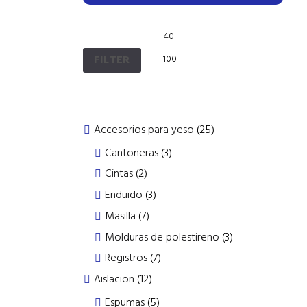
FILTER
25
Accesorios para yeso
25
products
3
Cantoneras
3
products
2
Cintas
2
products
3
Enduido
3
products
7
Masilla
7
products
3
Molduras de polestireno
3
products
7
Registros
7
products
12
Aislacion
12
products
5
Espumas
5