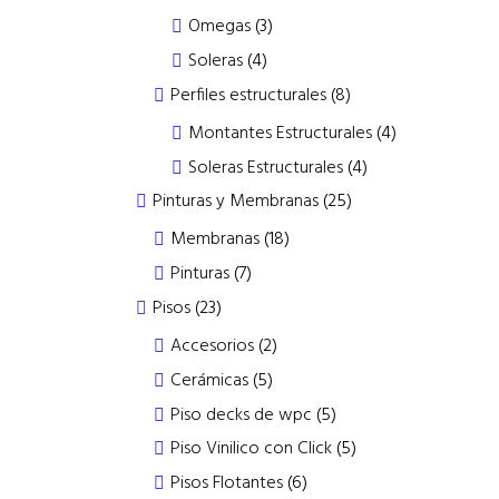
products
3
Omegas
3
products
4
Soleras
4
products
8
Perfiles estructurales
8
products
4
Montantes Estructurales
4
products
4
Soleras Estructurales
4
products
25
Pinturas y Membranas
25
products
18
Membranas
18
products
7
Pinturas
7
products
23
Pisos
23
products
2
Accesorios
2
products
5
Cerámicas
5
products
5
Piso decks de wpc
5
products
5
Piso Vinilico con Click
5
products
6
Pisos Flotantes
6