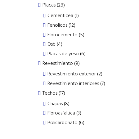
products
28
Placas
28
products
1
Cementicea
1
product
12
Fenolicos
12
products
5
Fibrocemento
5
products
4
Osb
4
products
6
Placas de yeso
6
products
9
Revestimiento
9
products
2
Revestimiento exterior
2
products
7
Revestimiento interiores
7
products
17
Techos
17
products
8
Chapas
8
products
3
Fibroasfaltica
3
products
6
Policarbonato
6
products