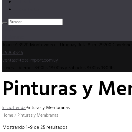
Tienda
Contacto
Login
Registrarse
Joanicó 3920 Montevideo – Uruguay
Ruta 8 km 29200 Canelone
25068845
ventas@totalimport.com.uy
Lunes – Viernes 8:00hs-18:00hs y Sabados 8:00hs-13:00hs
Pinturas y M
Inicio
Tienda
Pinturas y Membranas
Home
/ Pinturas y Membranas
Mostrando 1–9 de 25 resultados