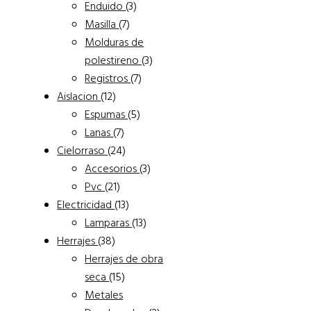
products
3
Enduido
3
7
products
Masilla
7
products
Molduras de
3
polestireno
3
7
products
Registros
7
12
products
Aislacion
12
products
5
Espumas
5
7
products
Lanas
7
products
24
Cielorraso
24
products
3
Accesorios
3
21
products
Pvc
21
products
13
Electricidad
13
products
13
Lamparas
13
38
products
Herrajes
38
products
Herrajes de obra
15
seca
15
products
Metales