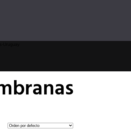
s-Uruguay
embranas