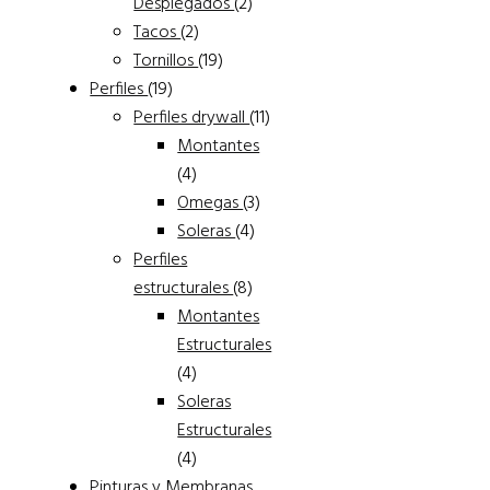
2
Desplegados
2
2
products
Tacos
2
products
19
Tornillos
19
19
products
Perfiles
19
products
11
Perfiles drywall
11
products
Montantes
4
4
products
3
Omegas
3
4
products
Soleras
4
products
Perfiles
8
estructurales
8
products
Montantes
Estructurales
4
4
products
Soleras
Estructurales
4
4
products
Pinturas y Membranas