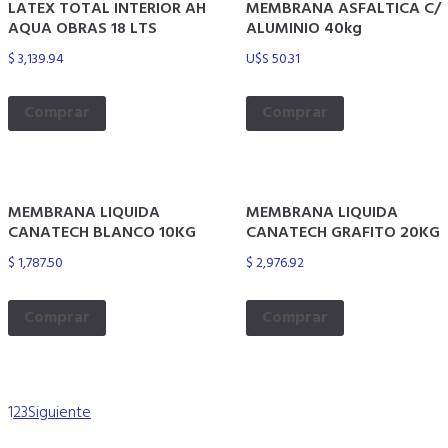
LATEX TOTAL INTERIOR AH
MEMBRANA ASFALTICA C/
AQUA OBRAS 18 LTS
ALUMINIO 40kg
$
3,139.94
U$S
50.31
Comprar
Comprar
MEMBRANA LIQUIDA
MEMBRANA LIQUIDA
CANATECH BLANCO 10KG
CANATECH GRAFITO 20KG
$
1,787.50
$
2,976.92
Comprar
Comprar
1
2
3
Siguiente