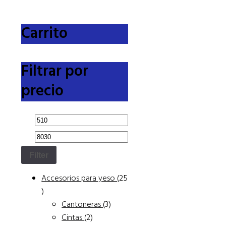
Carrito
Filtrar por
precio
Filter
Accesorios para yeso
25
25
products
3
Cantoneras
3
2
products
Cintas
2