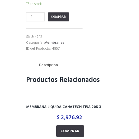
37 en stock
SIKAFILL
COMPRAR
ELASTICO
BLANCO
20kg
SKU:
4242
+
Categoría:
Membranas
20kg+
ID del Producto:
4857
KIT
cantidad
Descripción
Productos Relacionados
MEMBRANA LIQUIDA CANATECH TEJA 20KG
$
2,976.92
COMPRAR