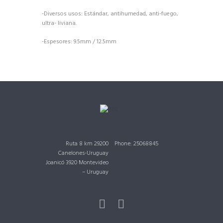
-Diversos usos: Estándar, antihumedad, anti-fuego,
ultra- liviana.
-Espesores: 9.5mm / 12.5mm
Ruta 8 km 29200
Phone: 25068845
Canelones-Uruguay
Joanicó 3920 Montevideo
– Uruguay