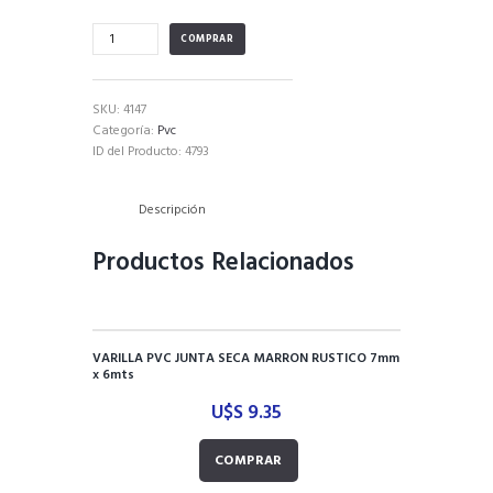
Varilla
COMPRAR
PVC
Blanco
7mmx
SKU:
4147
5mts
Categoría:
Pvc
Blanco
ID del Producto:
4793
Plasbil
cantidad
Descripción
Productos Relacionados
VARILLA PVC JUNTA SECA MARRON RUSTICO 7mm
x 6mts
U$S
9.35
COMPRAR