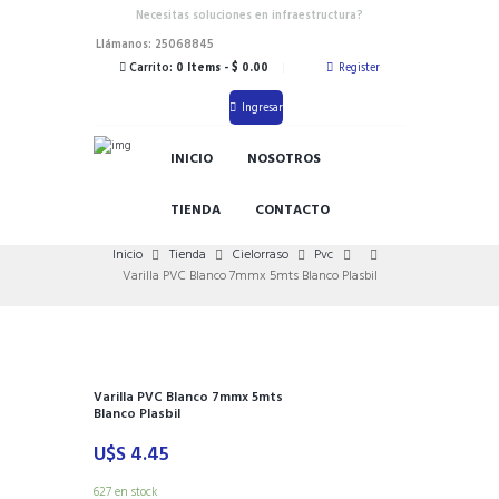
Necesitas soluciones en infraestructura?
Llámanos: 25068845
Carrito:
0 Items
-
$ 0.00
Register
Ingresar
INICIO
NOSOTROS
TIENDA
CONTACTO
Inicio
Tienda
Cielorraso
Pvc
Varilla PVC Blanco 7mmx 5mts Blanco Plasbil
Varilla PVC Blanco 7mmx 5mts
Blanco Plasbil
U$S
4.45
627 en stock